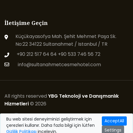
İletişime Geçin
Küçükayasofya Mah. Şehit Mehmet Paşa Sk.
No:22 34122 Sultanahmet / Istanbul / TR
+90 212 517 64 64
+90 533 746 56 72
info@sultanahmetcesmehotel.com
All rights reserved
YBG Teknoloji ve Danışmanlık
Hizmetleri
© 2026
Bu web sitesi deneyiminizi geliştirmek için
AcceptAll
Follow Us
çerezleri kullanır. Daha fazla bilgi için lütfen
Settings
Gizlilik Politikası
inceleyin.