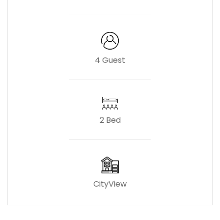
4 Guest
2 Bed
CityView